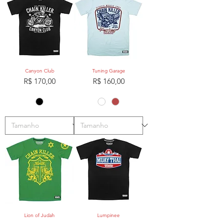
Canyon Club
Tuning Garage
Preço
Preço
R$ 170,00
R$ 160,00
Lion of Judah
Lumpinee