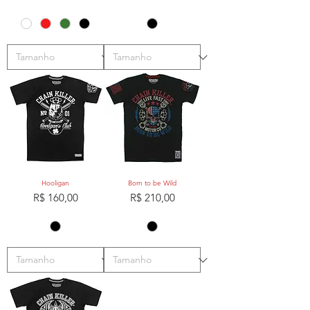
Hooligan
Born to be Wild
Preço
Preço
R$ 160,00
R$ 210,00