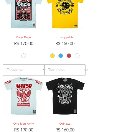
Cage Rage
Unstoppable
Preço
Preço
R$ 170,00
R$ 150,00
One Man Army
Okinawa
Preço
Preço
R$ 190,00
R$ 160,00