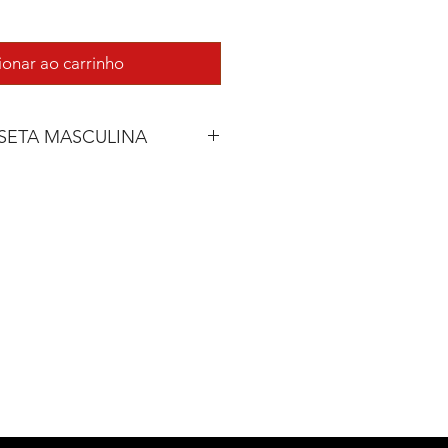
ionar ao carrinho
SETA MASCULINA
COMPRIM.
LARGURA
70 cm
48 cm
72 cm
50 cm
74 cm
52 cm
76 cm
54 cm
78 cm
58 cm