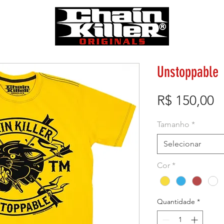
Unstoppable
P
R$ 150,00
Tamanho
*
Selecionar
Cor
*
Quantidade
*