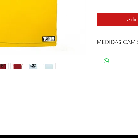
Adic
MEDIDAS CAMI
TAMANHO
PP
P
M
G
GG