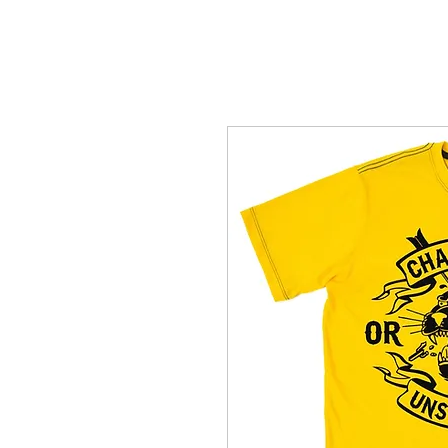
M A S C U L I N A S
F E M I N I N A S
More