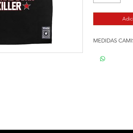
Adic
MEDIDAS CAMI
TAMANHO
PP
P
M
G
GG