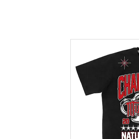
M A S C U L I N A S
F E M I N I N A S
More