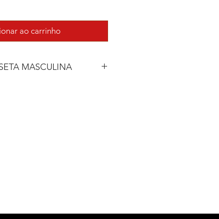
ionar ao carrinho
SETA MASCULINA
COMPRIM.
LARGURA
70 cm
48 cm
72 cm
50 cm
74 cm
52 cm
76 cm
54 cm
78 cm
58 cm