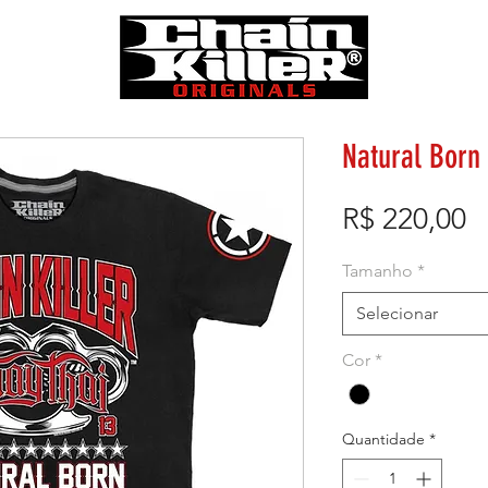
Natural Born 
P
R$ 220,00
Tamanho
*
Selecionar
Cor
*
Quantidade
*