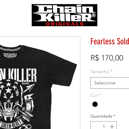
Fearless Sold
P
R$ 170,00
Tamanho
*
Selecionar
Cor
*
Quantidade
*