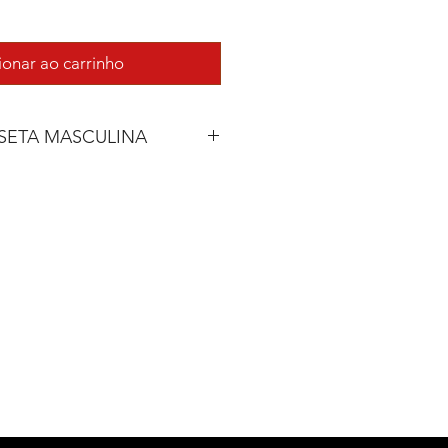
ionar ao carrinho
SETA MASCULINA
COMPRIM.
LARGURA
70 cm
48 cm
72 cm
50 cm
74 cm
52 cm
76 cm
54 cm
78 cm
58 cm