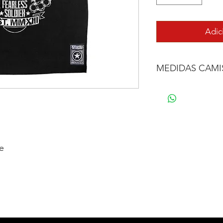
Adic
MEDIDAS CAMI
TAMANHO
PP
P
e
M
G
GG