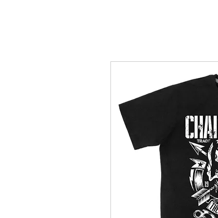
M A S C U L I N A S
F E M I N I N A S
More